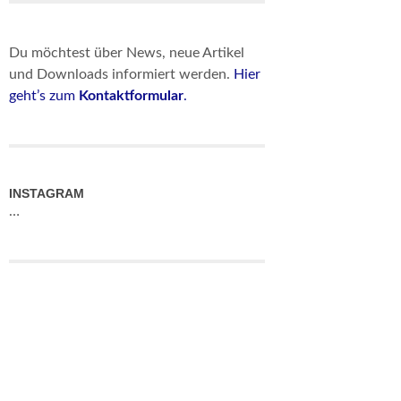
Du möchtest über News, neue Artikel
und Downloads informiert werden.
Hier
geht’s zum
Kontaktformular
.
INSTAGRAM
…
Es handelt sich nicht um eine
Kaufempfehlung oder eine
Anlageberatung. Wir geben lediglich
Erfahrungswerte wieder. Wir weisen
gerne darauf hin, dass einige der Links