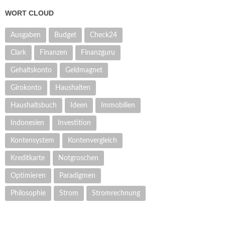
WORT CLOUD
Ausgaben
Budget
Check24
Clark
Finanzen
Finanzguru
Gehaltskonto
Geldmagnet
Girokonto
Haushalten
Haushaltsbuch
Ideen
Immobilien
Indonesien
Investition
Kontensystem
Kontenvergleich
Kreditkarte
Notgroschen
Optimieren
Paradigmen
Philosophie
Strom
Stromrechnung