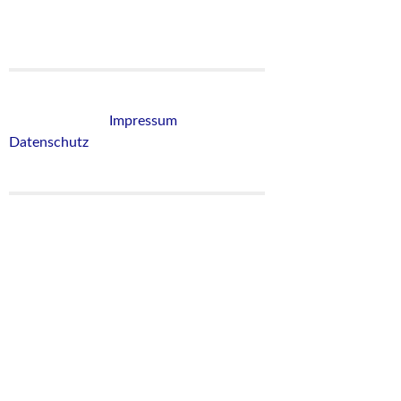
Affiliate Links sind.
Hier geht's zum
Impressum
und zum
Datenschutz
.