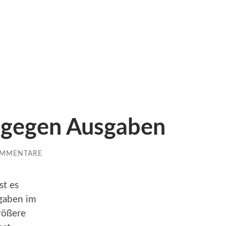
r gegen Ausgaben
OMMENTARE
st es
sgaben im
rößere